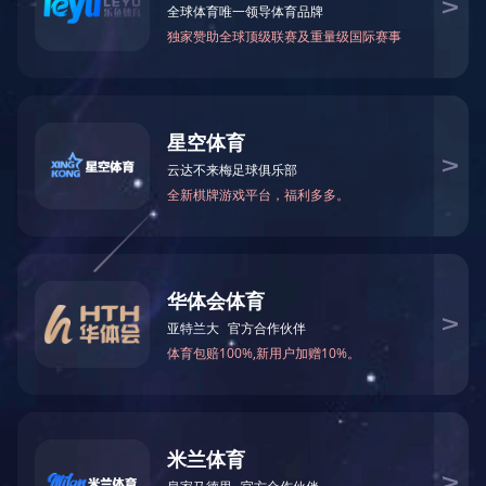
高层次技术专家王越
药学博士，教授、博导。
高层次技术专家李冰峰
药学博士，教授、博导
生物技术首席专家赵俊
医学博士，安徽医科大学微生物教研室，从事基因工程
生物制品研究。