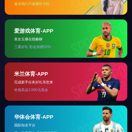
爱体育aitiyu(中国)
新闻中心
产品暨研发
械研记
联系我们
海智微商城
江苏海智官网
版权所有 © 2024 爱体育网页版
SEO标签
营业执照
网站建设：
中企动力
南京