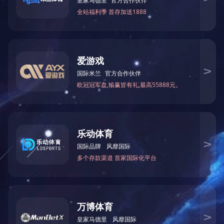
首席科学家刘建平
药剂学博士，中国药科大学博士生导师，经皮给药与皮
肤健康产品关键技术团队的首席科学家和技术带头人。
首席技术官杨政
中国药科大学 硕士 20年以上药品器械研发注册工作经
验， 拥有授权发明专利4项， 实用新型专利7项， 发表
学术论文6篇 。
总经理徐礼友