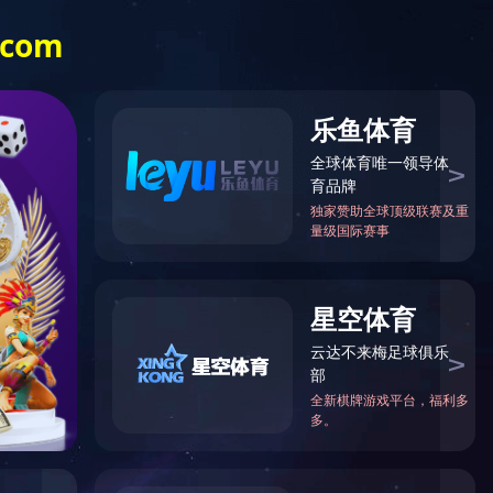
service@jshaizhi.cn
13357821869
ENGLISH
M/CDMO服
联系我
立即咨询
务
们
研发团队
首页