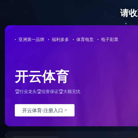
欢迎访问
企业官网
爱体育网页版
首
页
公司简介
荣誉资质
厂